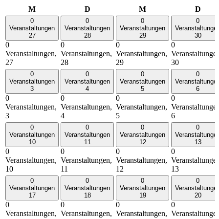
Montag
Dienstag
Mittwoch
Donn
M
D
M
D
0
0
0
0
Veranstaltungen
Veranstaltungen
Veranstaltungen
Veranstaltunge
27
28
29
30
0
0
0
0
Veranstaltungen,
Veranstaltungen,
Veranstaltungen,
Veranstaltunge
27
28
29
30
0
0
0
0
Veranstaltungen
Veranstaltungen
Veranstaltungen
Veranstaltunge
3
4
5
6
0
0
0
0
Veranstaltungen,
Veranstaltungen,
Veranstaltungen,
Veranstaltunge
3
4
5
6
0
0
0
0
Veranstaltungen
Veranstaltungen
Veranstaltungen
Veranstaltunge
10
11
12
13
0
0
0
0
Veranstaltungen,
Veranstaltungen,
Veranstaltungen,
Veranstaltunge
10
11
12
13
0
0
0
0
Veranstaltungen
Veranstaltungen
Veranstaltungen
Veranstaltunge
17
18
19
20
0
0
0
0
Veranstaltungen,
Veranstaltungen,
Veranstaltungen,
Veranstaltunge