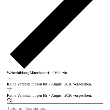
Weiterbildung Mitochondriale Medizin
Hinweis
Veranstaltungen
für
Keine Veranstaltungen für 7 August, 2026 vorgesehen.
Hinweis
7
Keine Veranstaltungen für 7 August, 2026 vorgesehen.
August,
Veranstaltungen
2026
Suche
Bitte
Suche
Schlüsselwort