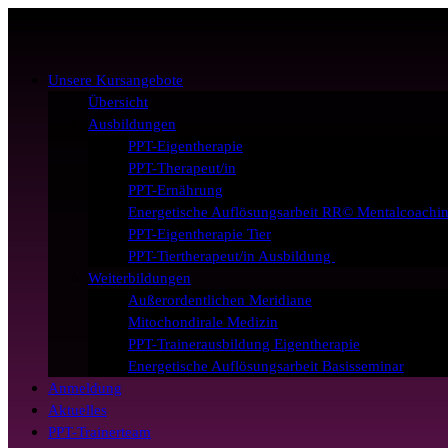
Unsere Kursangebote
Übersicht
Ausbildungen
PPT-Eigentherapie
PPT-Therapeut/in
PPT-Ernährung
Energetische Auflösungsarbeit RR© Mentalcoachi
PPT-Eigentherapie Tier
PPT-Tiertherapeut/in Ausbildung
Weiterbildungen
Außerordentlichen Meridiane
Mitochondirale Medizin
PPT-Trainerausbildung Eigentherapie
Energetische Auflösungsarbeit Basisseminar
Anmeldung
Aktuelles
PPT-Trainerteam