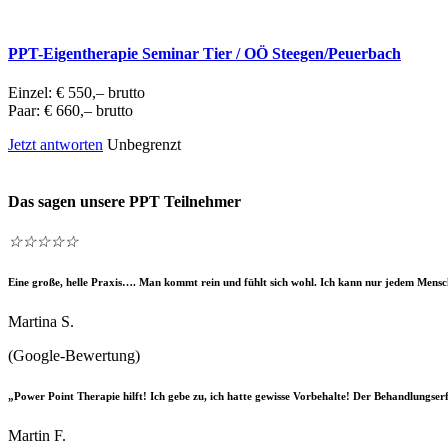
PPT-Eigentherapie Seminar Tier / OÖ Steegen/Peuerbach
Einzel: € 550,– brutto
Paar: € 660,– brutto
Jetzt antworten
Unbegrenzt
Das sagen unsere PPT Teilnehmer
☆
☆
☆
☆
☆
Eine große, helle Praxis…. Man kommt rein und fühlt sich wohl. Ich kann nur jedem Mensch
Martina S.
(Google-Bewertung)
„Power Point Therapie hilft! Ich gebe zu, ich hatte gewisse Vorbehalte! Der Behandlungserf
Martin F.