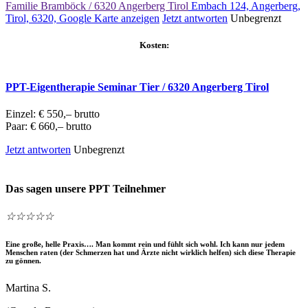
Familie Bramböck / 6320 Angerberg Tirol
Embach 124, Angerberg,
Tirol, 6320,
Google Karte anzeigen
Jetzt antworten
Unbegrenzt
Kosten:
PPT-Eigentherapie Seminar Tier / 6320 Angerberg Tirol
Einzel: € 550,– brutto
Paar: € 660,– brutto
Jetzt antworten
Unbegrenzt
Das sagen unsere PPT Teilnehmer
☆
☆
☆
☆
☆
Eine große, helle Praxis…. Man kommt rein und fühlt sich wohl. Ich kann nur jedem
Menschen raten (der Schmerzen hat und Ärzte nicht wirklich helfen) sich diese Therapie
zu gönnen.
Martina S.